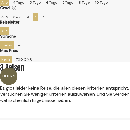
Alle
4 Tage
5 Tage
6 Tage
7 Tage
8 Tage
10 Tage
Grad
Alle
2 & 3
3
4
5
Reiseleiter
Alle
Sprache
toutes
en
Max Preis
Keine
700 OMR
3 Reisen
FILTERN
Es gibt leider keine Reise, die allen diesen Kriterien entspricht.
Versuchen Sie weniger Kriterien auszuwahlen, und Sie werden
wahrscheinlich Ergebnisse haben.