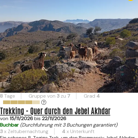
8
Tage
Gruppe von
3
zu
7
Grad
4
Trekking - Quer durch den Jebel Akhdar
von
15/11/2026
bis
22/11/2026
Buchbar
(Durchfuhrung mit 3 Buchungen garantiert)
3
x Zeltubernachtung
4
x Unterkunft
Ein schones 8-Tagige Trek, um den Bergmassiv Jebel Akhdar