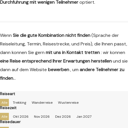
Durchfuhrung mit wenigen Teilnehmer
optiert.
Wenn
Sie die gute Kombination nicht finden
(Sprache der
Reiseleitung, Termin, Reisestrecke, und Preis), die Ihnen passt,
dann konnen Sie gern
mit uns in Kontakt tretten
: wir konnen
eine Reise entsprechend Ihrer Erwartungen herstellen
und sie
dann auf dem Website
bewerben
, um
andere Teilnehmer zu
finden
…
Reiseart
Alle
Trekking
Wanderreise
Wustenreise
Reisezeit
Alle
Okt 2026
Nov 2026
Dez 2026
Jan 2027
Reisedauer