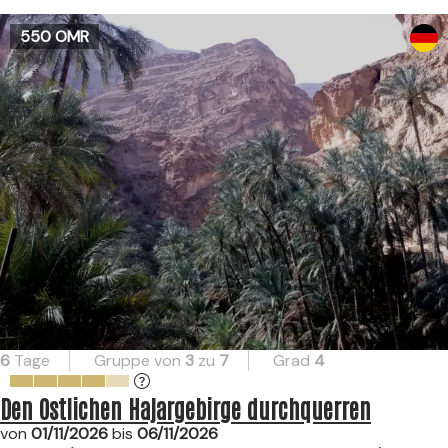
550 OMR
6
Tage
Gruppe von
3
zu
7
Grad
4
Den Ostlichen Hajargebirge durchquerren
von
01/11/2026
bis
06/11/2026