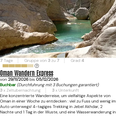
7
Tage
Gruppe von
3
zu
7
Grad
4
Oman Wandern Express
von
29/11/2026
bis
05/12/2026
Buchbar
(Durchfuhrung mit 3 Buchungen garantiert)
3
x Zeltubernachtung
3
x Unterkunft
Eine konzentrierte Wanderreise, um vielfaltige Aspekte von
Oman in einer Woche zu entdecken : viel zu Fuss und wenig im
Auto unterwegs! 4-tagiges Trekking in Jebel Akhdar, 2
Nachte und 1 Tag in der Wuste, und eine Wasserwanderung in