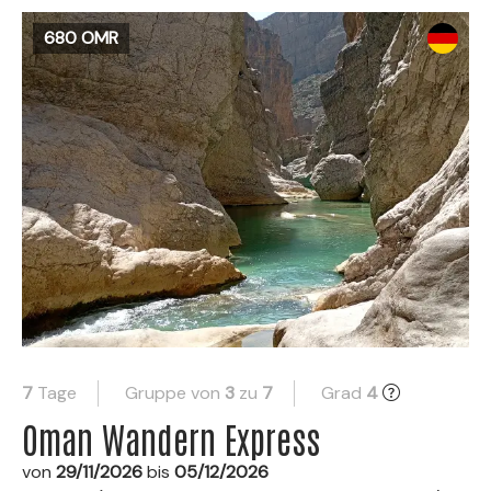
680 OMR
7
Tage
Gruppe von
3
zu
7
Grad
4
Oman Wandern Express
von
29/11/2026
bis
05/12/2026