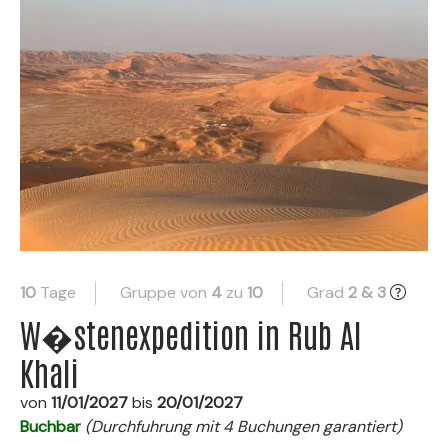
10
Tage
Gruppe von
4
zu
10
Grad
2 & 3
W�stenexpedition in Rub Al
Khali
von
11/01/2027
bis
20/01/2027
Buchbar
(Durchfuhrung mit 4 Buchungen garantiert)