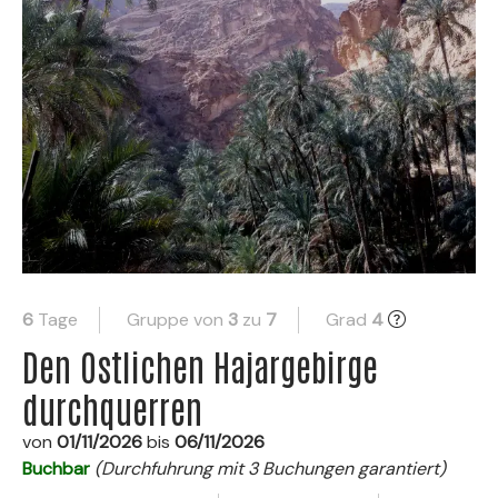
6
Tage
Gruppe von
3
zu
7
Grad
4
Den Ostlichen Hajargebirge
durchquerren
von
01/11/2026
bis
06/11/2026
Buchbar
(Durchfuhrung mit 3 Buchungen garantiert)