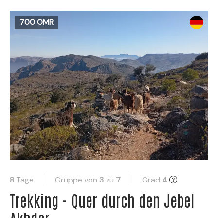
700 OMR
8
Tage
Gruppe von
3
zu
7
Grad
4
Trekking - Quer durch den Jebel