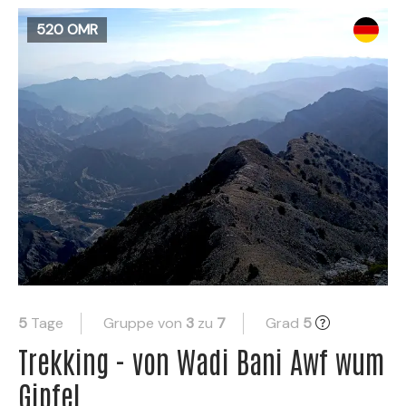
520 OMR
5
Tage
Gruppe von
3
zu
7
Grad
5
Trekking - von Wadi Bani Awf wum
Gipfel