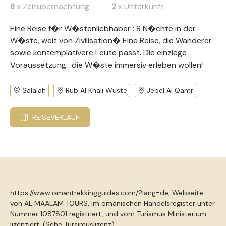
8
x Zeltubernachtung
2
x Unterkunft
Eine Reise f�r W�stenliebhaber : 8 N�chte in der
W�ste, weit von Zivilisation� Eine Reise, die Wanderer
sowie kontemplativere Leute passt. Die einziege
Voraussetzung : die W�ste immersiv erleben wollen!
Salalah
Rub Al Khali Wuste
Jebel Al Qamr
REISEVERLAUF
https://www.omantrekkingguides.com/?lang=de, Webseite
von AL MAALAM TOURS, im omanischen Handelsregister unter
Nummer 1087801 registriert, und vom Turismus Ministerium
lizenziert. (
Sehe Tursimuslizenz
)