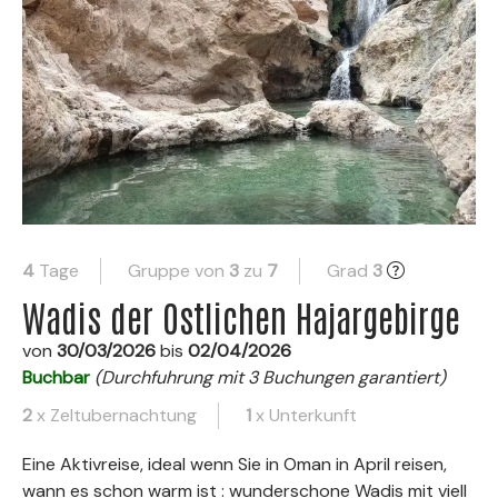
4
Tage
Gruppe von
3
zu
7
Grad
3
Wadis der Ostlichen Hajargebirge
von
30/03/2026
bis
02/04/2026
Buchbar
(Durchfuhrung mit 3 Buchungen garantiert)
2
x Zeltubernachtung
1
x Unterkunft
Eine Aktivreise, ideal wenn Sie in Oman in April reisen,
wann es schon warm ist : wunderschone Wadis mit viell