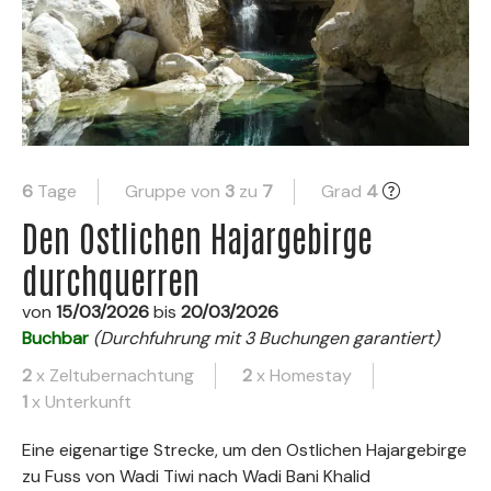
6
Tage
Gruppe von
3
zu
7
Grad
4
Den Ostlichen Hajargebirge
durchquerren
von
15/03/2026
bis
20/03/2026
Buchbar
(Durchfuhrung mit 3 Buchungen garantiert)
2
x Zeltubernachtung
2
x Homestay
1
x Unterkunft
Eine eigenartige Strecke, um den Ostlichen Hajargebirge
zu Fuss von Wadi Tiwi nach Wadi Bani Khalid