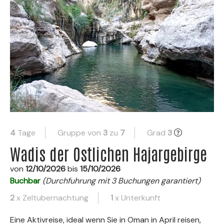
4
Tage
Gruppe von
3
zu
7
Grad
3
Wadis der Ostlichen Hajargebirge
von
12/10/2026
bis
15/10/2026
Buchbar
(Durchfuhrung mit 3 Buchungen garantiert)
2
x Zeltubernachtung
1
x Unterkunft
Eine Aktivreise, ideal wenn Sie in Oman in April reisen,