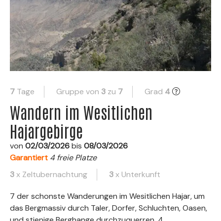
7
Tage
Gruppe von
3
zu
7
Grad
4
Wandern im Wesitlichen
Hajargebirge
von
02/03/2026
bis
08/03/2026
Garantiert
4 freie Platze
3
x Zeltubernachtung
3
x Unterkunft
7 der schonste Wanderungen im Wesitlichen Hajar, um
das Bergmassiv durch Taler, Dorfer, Schluchten, Oasen,
und stienige Berghange durchzuquerren. 4