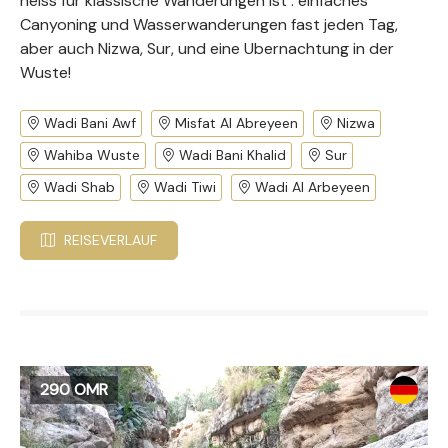
heiss fur klassische Wanderungen ist : einfaches
Canyoning und Wasserwanderungen fast jeden Tag,
aber auch Nizwa, Sur, und eine Ubernachtung in der
Wuste!
Wadi Bani Awf
Misfat Al Abreyeen
Nizwa
Wahiba Wuste
Wadi Bani Khalid
Sur
Wadi Shab
Wadi Tiwi
Wadi Al Arbeyeen
REISEVERLAUF
290 OMR