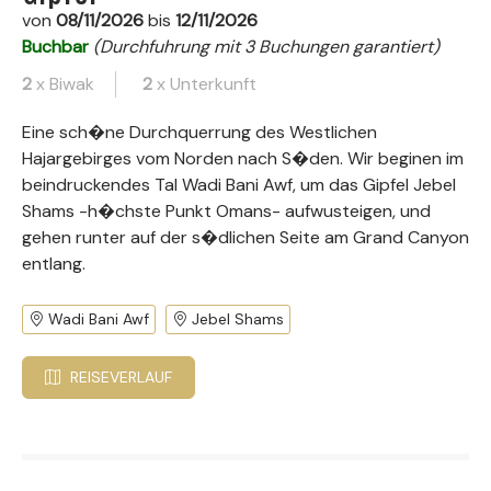
von
08/11/2026
bis
12/11/2026
Buchbar
(Durchfuhrung mit 3 Buchungen garantiert)
2
x Biwak
2
x Unterkunft
Eine sch�ne Durchquerrung des Westlichen
Hajargebirges vom Norden nach S�den. Wir beginen im
beindruckendes Tal Wadi Bani Awf, um das Gipfel Jebel
Shams -h�chste Punkt Omans- aufwusteigen, und
gehen runter auf der s�dlichen Seite am Grand Canyon
entlang.
Wadi Bani Awf
Jebel Shams
REISEVERLAUF