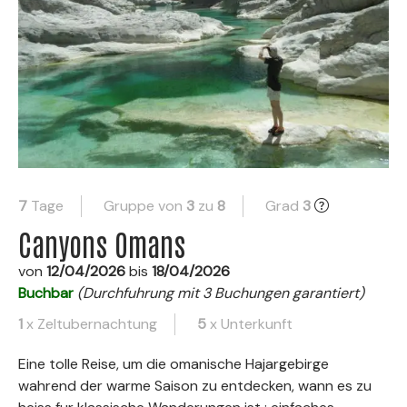
7
Tage
Gruppe von
3
zu
8
Grad
3
Canyons Omans
von
12/04/2026
bis
18/04/2026
Buchbar
(Durchfuhrung mit 3 Buchungen garantiert)
1
x Zeltubernachtung
5
x Unterkunft
Eine tolle Reise, um die omanische Hajargebirge
wahrend der warme Saison zu entdecken, wann es zu