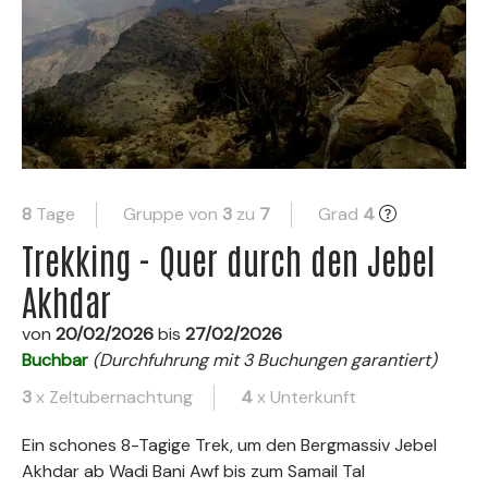
8
Tage
Gruppe von
3
zu
7
Grad
4
Trekking - Quer durch den Jebel
Akhdar
von
20/02/2026
bis
27/02/2026
Buchbar
(Durchfuhrung mit 3 Buchungen garantiert)
3
x Zeltubernachtung
4
x Unterkunft
Ein schones 8-Tagige Trek, um den Bergmassiv Jebel
Akhdar ab Wadi Bani Awf bis zum Samail Tal