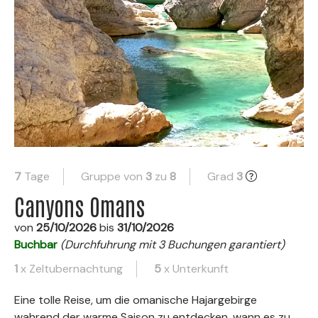
7
Tage
Gruppe von
3
zu
8
Grad
3
Canyons Omans
von
25/10/2026
bis
31/10/2026
Buchbar
(Durchfuhrung mit 3 Buchungen garantiert)
1
x Zeltubernachtung
5
x Unterkunft
Eine tolle Reise, um die omanische Hajargebirge
wahrend der warme Saison zu entdecken, wann es zu