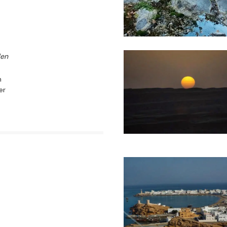
den
n
er