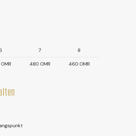
6
7
8
 OMR
480 OMR
460 OMR
alten
gangspunkt