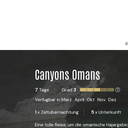
R
Canyons Omans
7
Tage
Grad
3
Verfugbar in
Marz
April
Okt
Nov
Dez
1
x Zeltubernachtung
5
x Unterkunft
Eine tolle Reise, um die omanische Hajarge