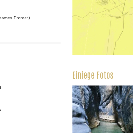
nsames Zimmer)
Einiege Fotos
t
n