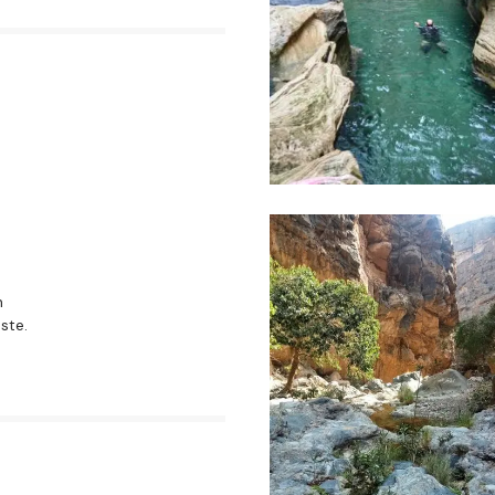
n
ste.