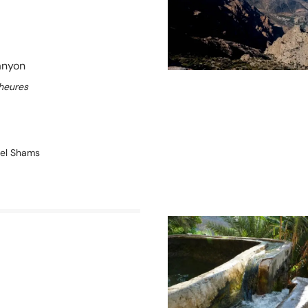
anyon
heures
el Shams