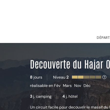
DÉPART
Decouverte du Hajar O
8
jours
Niveau
2
réalisable en
Fév
Mars
Nov
Déc
3
j. camping
4
j. hôtel
Un circuit facile pour decouvrir le massif d