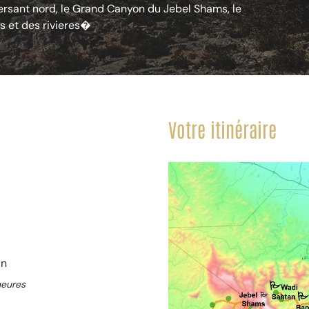
versant nord, le Grand Canyon du Jebel Shams, le
s et des rivieres�
Votre itinéraire
an
heures