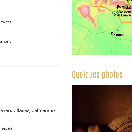
heures
iemont
Quelques photos
vers villages, palmeraies
heures