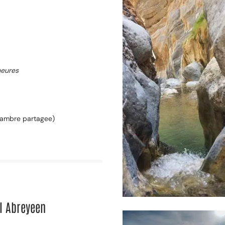
heures
ambre partagee)
l Abreyeen