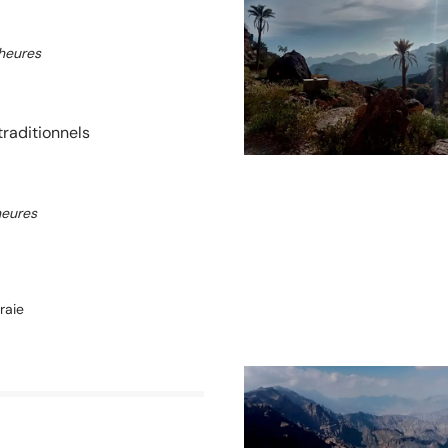
heures
traditionnels
heures
raie