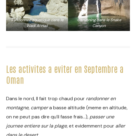
Randonnee aquatique dans le
Canyoning dans le Snake
Wadi Al Hail
Canyon
Les activites a eviter en Septembre a
Oman
Dans le nord, Il fait trop chaud pour
randonner en
montagne
,
camper
a basse altitude (meme en altitude,
on ne peut pas dire qu’il fasse frais…),
passer une
journee entiere sur la plage
, et evidemment pour
aller
dans le desert
…