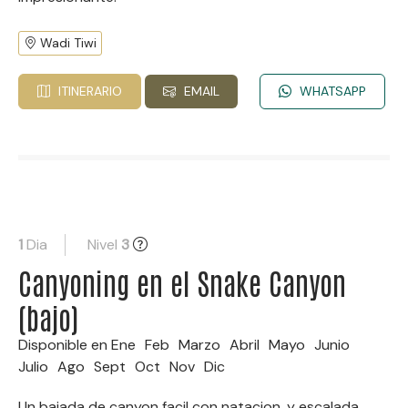
Wadi Tiwi
ITINERARIO
EMAIL
WHATSAPP
1
Dia
Nivel
3
Canyoning en el Snake Canyon
(bajo)
Disponible en
Ene
Feb
Marzo
Abril
Mayo
Junio
Julio
Ago
Sept
Oct
Nov
Dic
Un bajada de canyon facil con natacion, y escalada