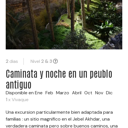
2
dias
Nivel
2 & 3
Caminata y noche en un peublo
antiguo
Disponible en
Ene
Feb
Marzo
Abril
Oct
Nov
Dic
1
x Vivaque
Una excursion particularmente bien adaptada para
familias : un sitio magnifico en el Jebel Akhdar, una
verdadera caminata pero sobre buenos caminos, una