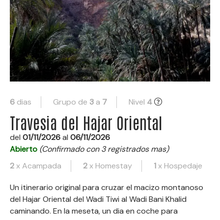
6
dias
Grupo de
3
a
7
Nivel
4
Travesia del Hajar Oriental
del
01/11/2026
al
06/11/2026
Abierto
(Confirmado con 3 registrados mas)
2
x Acampada
2
x Homestay
1
x Hospedaje
Un itinerario original para cruzar el macizo montanoso
del Hajar Oriental del Wadi Tiwi al Wadi Bani Khalid
caminando. En la meseta, un dia en coche para