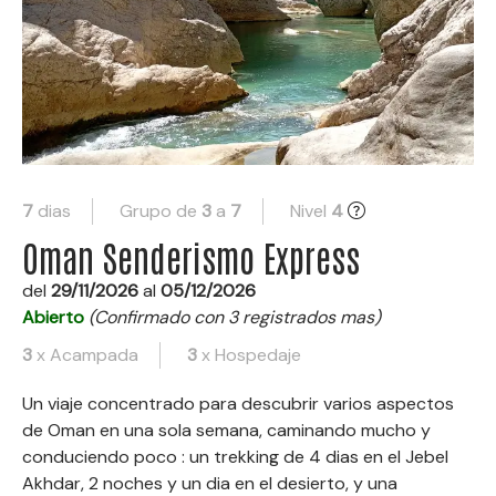
7
dias
Grupo de
3
a
7
Nivel
4
Oman Senderismo Express
del
29/11/2026
al
05/12/2026
Abierto
(Confirmado con 3 registrados mas)
3
x Acampada
3
x Hospedaje
Un viaje concentrado para descubrir varios aspectos
de Oman en una sola semana, caminando mucho y
conduciendo poco : un trekking de 4 dias en el Jebel
Akhdar, 2 noches y un dia en el desierto, y una