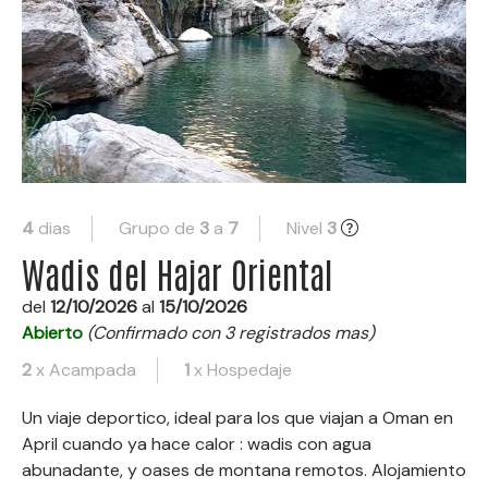
4
dias
Grupo de
3
a
7
Nivel
3
Wadis del Hajar Oriental
del
12/10/2026
al
15/10/2026
Abierto
(Confirmado con 3 registrados mas)
2
x Acampada
1
x Hospedaje
Un viaje deportico, ideal para los que viajan a Oman en
April cuando ya hace calor : wadis con agua
abunadante, y oases de montana remotos. Alojamiento