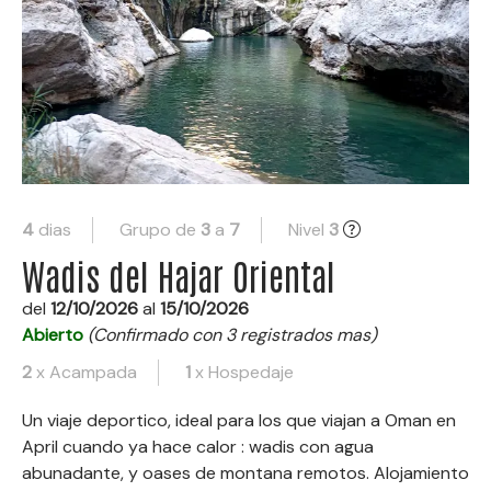
4
dias
Grupo de
3
a
7
Nivel
3
Wadis del Hajar Oriental
del
12/10/2026
al
15/10/2026
Abierto
(Confirmado con 3 registrados mas)
2
x Acampada
1
x Hospedaje
Un viaje deportico, ideal para los que viajan a Oman en
April cuando ya hace calor : wadis con agua
abunadante, y oases de montana remotos. Alojamiento