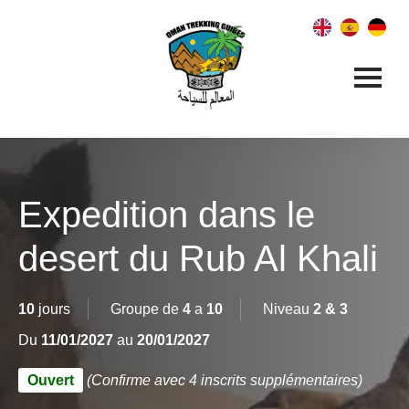
Expedition dans le
desert du Rub Al Khali
10
jours
Groupe de
4
a
10
Niveau
2 & 3
Du
11/01/2027
au
20/01/2027
Ouvert
(Confirme avec 4 inscrits supplémentaires)