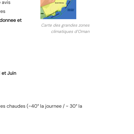
 avis
res
ndonnee et
Carte des grandes zones
climatiques d’Oman
 et Juin
es chaudes (~40° la journee / ~ 30° la