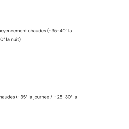
oyennement chaudes (~35-40° la
0° la nuit)
audes (~35° la journee / ~ 25-30° la